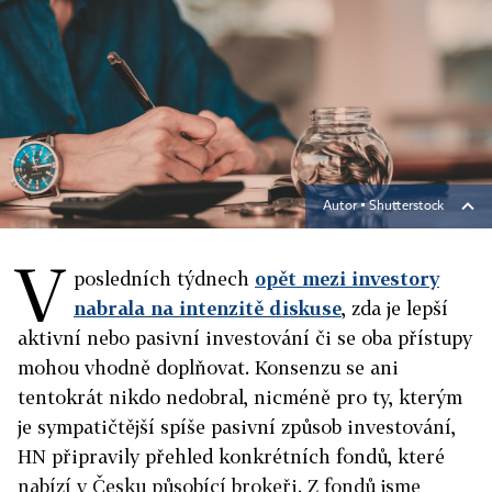
Autor ▪
Shutterstock
V
posledních týdnech
opět mezi investory
nabrala na intenzitě diskuse
, zda je lepší
aktivní nebo pasivní investování či se oba přístupy
mohou vhodně doplňovat. Konsenzu se ani
tentokrát nikdo nedobral, nicméně pro ty, kterým
je sympatičtější spíše pasivní způsob investování,
HN připravily přehled konkrétních fondů, které
nabízí v Česku působící brokeři. Z fondů jsme