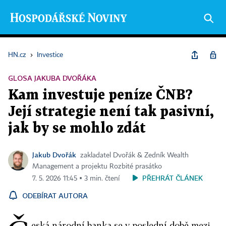
HN.cz
›
Investice
GLOSA JAKUBA DVOŘÁKA
Kam investuje peníze ČNB?
Její strategie není tak pasivní,
jak by se mohlo zdát
Jakub Dvořák
zakladatel Dvořák & Zedník Wealth
Management a projektu Rozbité prasátko
PŘEHRÁT ČLÁNEK
7. 5. 2026 11:45 ▪ 3 min. čtení
ODEBÍRAT AUTORA
eská národní banka se v poslední době mezi