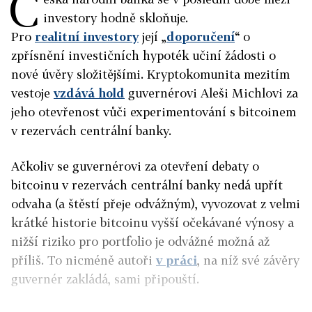
Č
investory hodně skloňuje.
Pro
realitní investory
její „
doporučení
“ o
zpřísnění investičních hypoték učiní žádosti o
nové úvěry složitějšími. Kryptokomunita mezitím
vestoje
vzdává hold
guvernérovi Aleši Michlovi za
jeho otevřenost vůči experimentování s bitcoinem
v rezervách centrální banky.
Ačkoliv se guvernérovi za otevření debaty o
bitcoinu v rezervách centrální banky nedá upřít
odvaha (a štěstí přeje odvážným), vyvozovat z velmi
krátké historie bitcoinu vyšší očekávané výnosy a
nižší riziko pro portfolio je odvážné možná až
příliš. To nicméně autoři
v práci
, na níž své závěry
guvernér zakládá, sami připouští.