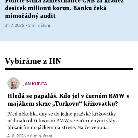
Policie stíhá zaměstnance ČNB za krádež
desítek milionů korun. Banku čeká
mimořádný audit
31. 7. 2026 ▪ 2 min. čtení
Vybíráme z HN
JAN KUBITA
Hledá se papaláš. Kdo jel v černém BMW s
majákem skrze „Turkovu“ křižovatku?
Před několika dny se do jedné pražské křižovatky
přihnalo obří luxusní BMW se začerněnými skly a
blikajícím majáčkem na střeše. Na červenou...
4. 8. 2026 ▪ 6 min. čtení