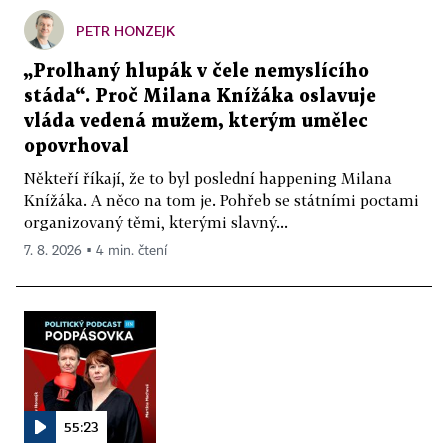
PETR HONZEJK
„Prolhaný hlupák v čele nemyslícího
stáda“. Proč Milana Knížáka oslavuje
vláda vedená mužem, kterým umělec
opovrhoval
Někteří říkají, že to byl poslední happening Milana
Knížáka. A něco na tom je. Pohřeb se státními poctami
organizovaný těmi, kterými slavný...
7. 8. 2026 ▪ 4 min. čtení
55:23