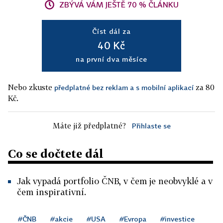
ZBÝVÁ VÁM JEŠTĚ 70 % ČLÁNKU
Číst dál za
40 Kč
na první dva měsíce
Nebo zkuste
za 80
předplatné bez reklam a s mobilní aplikací
Kč.
Máte již předplatné?
Přihlaste se
Co se dočtete dál
Jak vypadá portfolio ČNB, v čem je neobvyklé a v
čem inspirativní.
#ČNB
#akcie
#USA
#Evropa
#investice