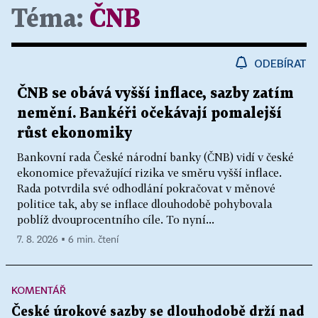
Téma:
ČNB
ODEBÍRAT
ČNB se obává vyšší inflace, sazby zatím
nemění. Bankéři očekávají pomalejší
růst ekonomiky
Bankovní rada České národní banky (ČNB) vidí v české
ekonomice převažující rizika ve směru vyšší inflace.
Rada potvrdila své odhodlání pokračovat v měnové
politice tak, aby se inflace dlouhodobě pohybovala
poblíž dvouprocentního cíle. To nyní...
7. 8. 2026 ▪ 6 min. čtení
KOMENTÁŘ
České úrokové sazby se dlouhodobě drží nad